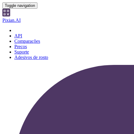
Toggle navigation
Pixian.AI
API
Comparações
Preços
Suporte
Adesivos de rosto